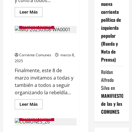
y contra todos...
nueva
Documentos
corriente
Leer
Leer Más
más
Luchas Globales
política de
acerca
de
Nuestras Luchas
izquierda
COMUNES:
LAS
popular
SANCIONES
8M: LAS MUJERES COMUNES
ATORNILLAN
(Rueda y
AL
TOMAMOS LA CALLE
AUTORITARISMO
Nota de
NEOLIBERAL
Corriente Comunes
marzo 8,
Prensa)
2025
Finalmente, este 8 de
Roldan
marzo invitamos a todas y
Alfredo
también a todos a seguir
Silva
en
organizando la rebeldía...
MANIFIESTO
de las y los
Leer
Leer Más
más
Documentos
COMUNES
acerca
de
Nuestras Luchas
8M:
LAS
MUJERES