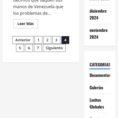
manos de Venezuela que
diciembre
los problemas de...
2024
Leer
Leer Más
más
noviembre
acerca
de
2024
Paginación
TRUMP
Anterior
1
2
3
4
Y
SUS
5
6
7
Siguiente
de
MULTIMILLONARIOS
CONTRA
NOSOTRxS
entradas
LxS
COMUNES
CATEGORIAS
Documentos
Galerías
Luchas
Globales