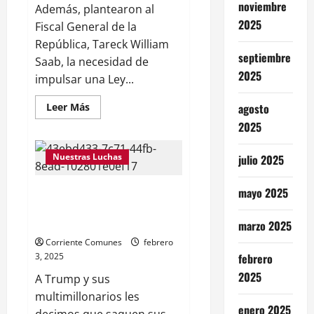
noviembre
Además, plantearon al
2025
Fiscal General de la
República, Tareck William
septiembre
Saab, la necesidad de
2025
impulsar una Ley...
Leer
Leer Más
agosto
más
2025
acerca
de
Madres
exigen
Nuestras Luchas
julio 2025
libertad
plena
para
mayo 2025
TRUMP Y SUS
sus
hijos
MULTIMILLONARIOS CONTRA
inocentes.
NOSOTRxS LxS COMUNES
(Fotos)
marzo 2025
Corriente Comunes
febrero
3, 2025
febrero
2025
A Trump y sus
multimillonarios les
enero 2025
decimos que saquen sus