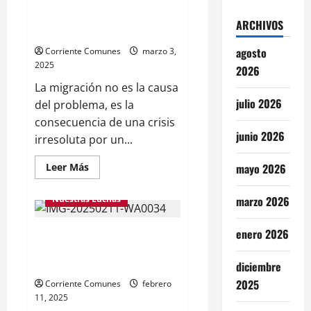
MIGRANTES VENEZOLANOS:
COMUNES
TOMAMOS
ATRAPADOS ENTRE TRUMP,
LA
ARCHIVOS
CALLE
MADURO Y LA OTRA DERECHA
agosto
Corriente Comunes
marzo 3,
2025
2026
La migración no es la causa
julio 2026
del problema, es la
consecuencia de una crisis
junio 2026
irresoluta por un...
Leer
Leer Más
mayo 2026
más
acerca
de
Nuestras Luchas
marzo 2026
MIGRANTES
VENEZOLANOS:
ATRAPADOS
enero 2026
Madres exigen libertad plena
ENTRE
TRUMP,
para sus hijos inocentes.
MADURO
Y
(Fotos)
diciembre
LA
OTRA
2025
Corriente Comunes
febrero
DERECHA
11, 2025