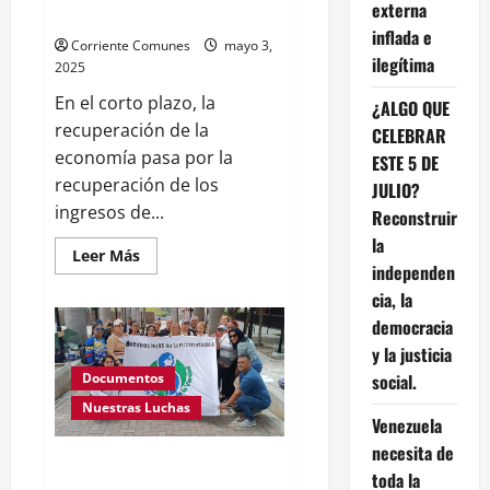
externa
Maduro trae más desigualdad
inflada e
Corriente Comunes
mayo 3,
ilegítima
2025
En el corto plazo, la
¿ALGO QUE
recuperación de la
CELEBRAR
economía pasa por la
ESTE 5 DE
recuperación de los
JULIO?
ingresos de...
Reconstruir
la
Leer
Leer Más
más
independen
acerca
cia, la
de
COMUNES:
democracia
Política
salarial
y la justicia
de
Maduro
social.
Documentos
trae
más
Nuestras Luchas
desigualdad
Venezuela
necesita de
Familiares de detenidos
toda la
injustamente después del 28 de