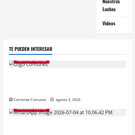
Nuestras
Luchas
Videos
TE PUEDEN INTERESAR
Nuestras Luchas
Natalicio de Bolívar y Chávez sin independencia
nacional. GOBIERNO HIPOTECA FUTURO DE LA
PATRIA, Con deuda externa inflada e ilegítima
Corriente Comunes
agosto 3, 2026
Nuestras Luchas
¿ALGO QUE CELEBRAR ESTE 5 DE JULIO? Reconstruir
la independencia, la democracia y la justicia social.