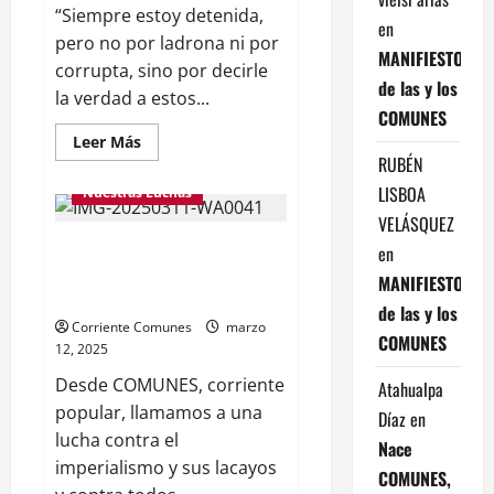
“Siempre estoy detenida,
en
pero no por ladrona ni por
MANIFIESTO
corrupta, sino por decirle
de las y los
la verdad a estos...
COMUNES
Leer
Leer Más
más
RUBÉN
acerca
de
LISBOA
Nuestras Luchas
ARGENTINA:
UN
VELÁSQUEZ
PAÍS
COMUNES: LAS SANCIONES
ASEDIADO
en
POR
ATORNILLAN AL
EL
MANIFIESTO
NEOLIBERALISMO(Comunicado
AUTORITARISMO NEOLIBERAL
Núcleo
de las y los
COMUNES
Corriente Comunes
marzo
COMUNES
Argentina)
12, 2025
Desde COMUNES, corriente
Atahualpa
popular, llamamos a una
Díaz
en
lucha contra el
Nace
imperialismo y sus lacayos
COMUNES,