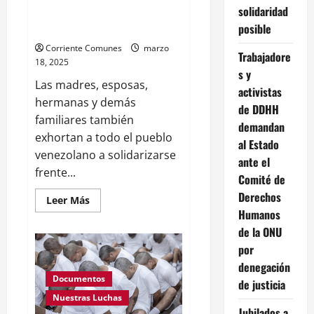
solidaridad
julio exigen al TSJ la libertad
posible
plena
Corriente Comunes
marzo
Trabajadore
18, 2025
s y
Las madres, esposas,
activistas
hermanas y demás
de DDHH
familiares también
demandan
exhortan a todo el pueblo
al Estado
venezolano a solidarizarse
ante el
frente...
Comité de
Derechos
Leer
Leer Más
más
Humanos
acerca
de
de la ONU
Familiares
por
de
detenidos
denegación
injustamente
después
Documentos
de justicia
del
28
Nuestras Luchas
de
Jubilados a