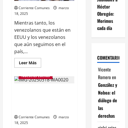
julio
exigen
Héctor
Corriente Comunes
marzo
al
Obregón:
TSJ
18, 2025
la
Morimos
libertad
Mientras tanto, los
plena
cada día
venezolanos que están en
EEUU y los venezolanos
que aún seguimos en el
país,...
COMENTARIOS
Leer
Leer Más
más
Vicente
acerca
de
Nuestras Luchas
Romero
en
González y
ARGENTINA: UN PAÍS ASEDIADO
Noboa: el
POR EL
diálogo de
NEOLIBERALISMO(Comunicado
las
Núcleo COMUNES Argentina)
derechas
Corriente Comunes
marzo
18, 2025
vielsi arias