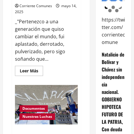
Corriente Comunes
mayo 14,
2025
https://twi
_"Pertenezco a una
tter.com/
generación que quiso
corrientec
cambiar el mundo, fui
omune
aplastado, derrotado,
pulverizado, pero sigo
Natalicio de
soñando que...
Bolívar y
Chávez sin
Leer
Leer Más
más
independen
acerca
de
cia
Comunes
nacional.
en
nuestras
GOBIERNO
luchas:
Hasta
HIPOTECA
siempre,
Documentos
Pepe
FUTURO DE
Nuestras Luchas
LA PATRIA,
Con deuda
COMUNES: Política salarial de