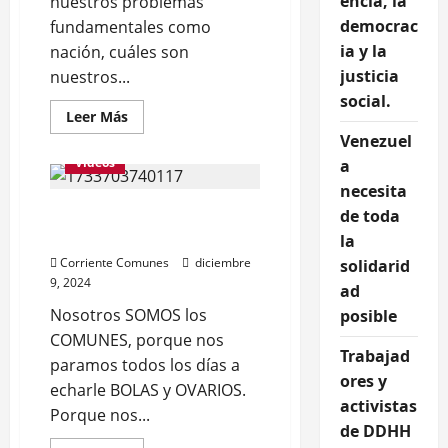
encia, la
nuestros problemas
democrac
fundamentales como
ia y la
nación, cuáles son
justicia
nuestros...
social.
Leer
Leer Más
más
Venezuel
acerca
de
Videos
a
Nace
COMUNES,
necesita
nueva
Porque somos COMUNES
corriente
de toda
política
(Video)
la
de
izquierda
Corriente Comunes
diciembre
solidarid
popular
9, 2024
(Rueda
ad
y
Nota
Nosotros SOMOS los
posible
de
COMUNES, porque nos
Prensa)
Trabajad
paramos todos los días a
ores y
echarle BOLAS y OVARIOS.
activistas
Porque nos...
de DDHH