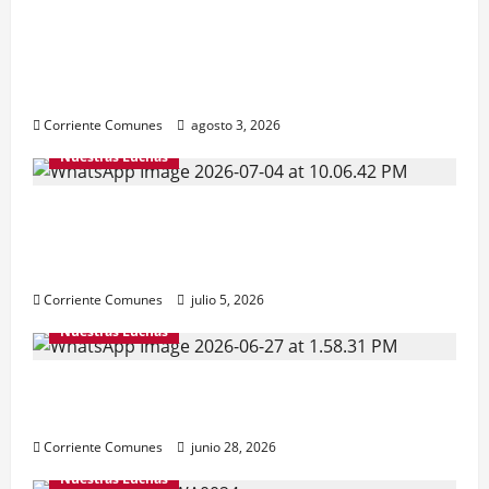
Natalicio de Bolívar y Chávez sin
independencia nacional. GOBIERNO
HIPOTECA FUTURO DE LA PATRIA, Con
deuda externa inflada e ilegítima
Corriente Comunes
agosto 3, 2026
Nuestras Luchas
¿ALGO QUE CELEBRAR ESTE 5 DE JULIO?
Reconstruir la independencia, la
democracia y la justicia social.
Corriente Comunes
julio 5, 2026
Nuestras Luchas
Venezuela necesita de toda la solidaridad
posible
Corriente Comunes
junio 28, 2026
Nuestras Luchas