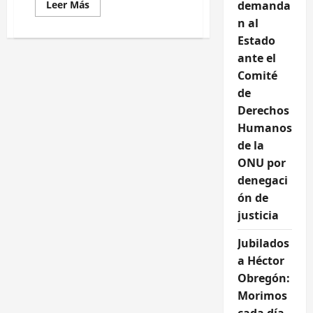
Leer
Leer Más
demanda
más
n al
acerca
de
Estado
Porque
somos
ante el
COMUNES
(Video)
Comité
de
Derechos
Humanos
de la
ONU por
denegaci
ón de
justicia
Jubilados
a Héctor
Obregón:
Morimos