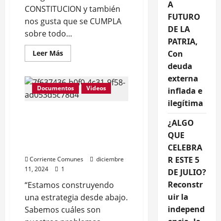
A
CONSTITUCION y también
FUTURO
nos gusta que se CUMPLA
DE LA
sobre todo...
PATRIA,
Leer
Leer Más
Con
más
deuda
acerca
de
externa
A
nosotros
Documentos
Videos
inflada e
los
COMUNES,
ilegítima
nos
Nace COMUNES, nueva
gusta
nuestra
¿ALGO
corriente política de
CONSTITUCION
QUE
izquierda popular (Rueda
(Video)
y Nota de Prensa)
CELEBRA
R ESTE 5
Corriente Comunes
diciembre
11, 2024
1
DE JULIO?
Reconstr
“Estamos construyendo
uir la
una estrategia desde abajo.
independ
Sabemos cuáles son