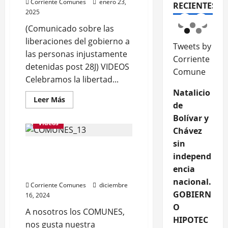
imperi
imperi
Corriente Comunes
enero 23,
RECIENTES
alista
alista
2025
(Comunicado sobre las
liberaciones del gobierno a
Tweets by
las personas injustamente
Corriente
detenidas post 28J) VIDEOS
Comune
Celebramos la libertad...
Natalicio
Galerías
Leer
Leer Más
de
más
Nuestras Luchas
acerca
Bolívar y
de
Videos
LIBERTAD
Chávez
INSUFICIENTE
sin
A nosotros los COMUNES,
independ
nos gusta nuestra
encia
CONSTITUCION (Video)
nacional.
Corriente Comunes
diciembre
GOBIERN
16, 2024
O
A nosotros los COMUNES,
HIPOTEC
nos gusta nuestra