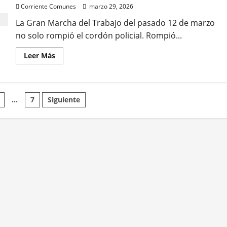
Corriente Comunes
marzo 29, 2026
La Gran Marcha del Trabajo del pasado 12 de marzo
no solo rompió el cordón policial. Rompió...
Leer
Leer Más
más
acerca
de
¿Cuándo
es
ión
el
…
7
Siguiente
momento
para
incrementar
los
salarios?
s
Por:
Alexandra
Herrero