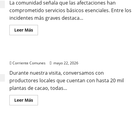
La comunidad señala que las afectaciones han
comprometido servicios básicos esenciales. Entre los
incidentes más graves destaca...
Leer
Leer Más
más
acerca
de
DENUNCIAN
“ECOCIDIO”
Cacaoteros del Municipio Acevedo (Videos)
EN
EL
Corriente Comunes
mayo 22, 2026
PUEBLO
DE
OSMA
Durante nuestra visita, conversamos con
Y
productores locales que cuentan con hasta 20 mil
EXIGEN
ACCIÓN
plantas de cacao, todas...
DE
LAS
AUTORIDADES
Leer
Leer Más
(Fotos)
más
acerca
de
Cacaoteros
del
¿Cuándo es el momento para incrementar los
Municipio
Acevedo
salarios? Por: Alexandra Herrero
(Videos)