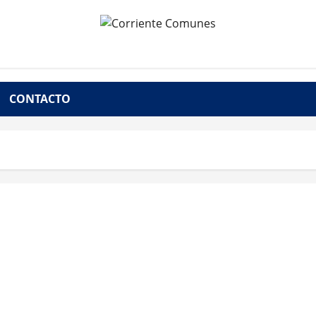
CONTACTO
Natalicio de Bolívar y Chávez sin independencia
nacional. GOBIERNO HIPOTECA FUTURO DE LA
PATRIA, Con deuda externa inflada e ilegítima