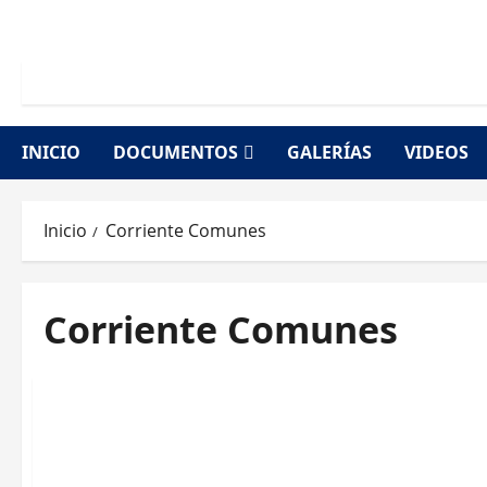
Saltar
al
contenido
INICIO
DOCUMENTOS
GALERÍAS
VIDEOS
Inicio
Corriente Comunes
Corriente Comunes