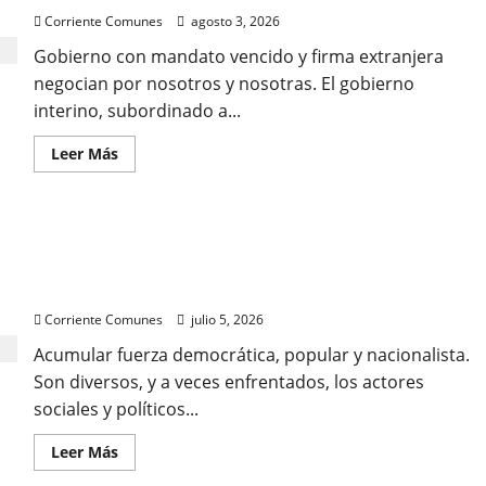
Corriente Comunes
agosto 3, 2026
Gobierno con mandato vencido y firma extranjera
negocian por nosotros y nosotras. El gobierno
interino, subordinado a...
Leer
Leer Más
más
acerca
de
Natalicio
de
¿ALGO QUE CELEBRAR ESTE 5 DE JULIO?
Bolívar
y
Reconstruir la independencia, la democracia y la
Chávez
sin
justicia social.
independencia
nacional.
Corriente Comunes
julio 5, 2026
GOBIERNO
HIPOTECA
Acumular fuerza democrática, popular y nacionalista.
FUTURO
Son diversos, y a veces enfrentados, los actores
DE
LA
sociales y políticos...
PATRIA,
Con
deuda
Leer
Leer Más
externa
más
inflada
acerca