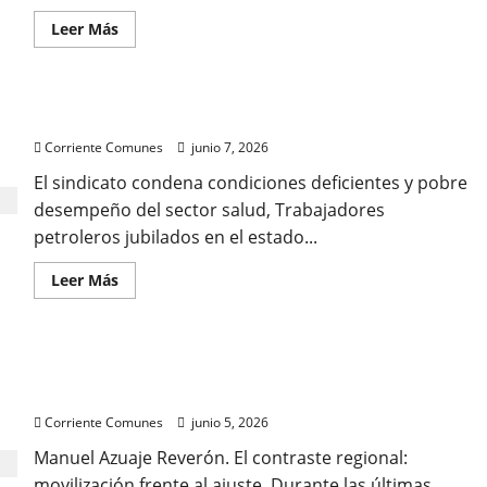
Leer
Leer Más
más
acerca
de
Trabajadores
y
Jubilados a Héctor Obregón: Morimos cada día
activistas
de
Corriente Comunes
junio 7, 2026
DDHH
demandan
al
El sindicato condena condiciones deficientes y pobre
Estado
desempeño del sector salud, Trabajadores
ante
el
petroleros jubilados en el estado...
Comité
de
Derechos
Leer
Leer Más
Humanos
más
de
acerca
la
de
ONU
Jubilados
por
a
denegación
La transición invertida: Delcy Rodríguez como el
Héctor
de
Obregón:
primer gobierno postchavista
justicia
Morimos
cada
Corriente Comunes
junio 5, 2026
día
Manuel Azuaje Reverón. El contraste regional:
movilización frente al ajuste. Durante las últimas