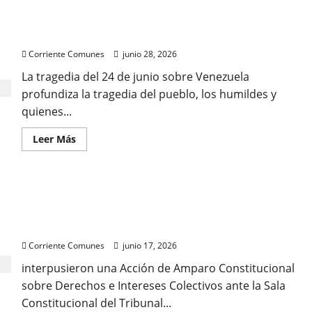
e
de
ilegítima
¿ALGO
QUE
Venezuela necesita de toda la solidaridad posible
CELEBRAR
ESTE
Corriente Comunes
junio 28, 2026
5
DE
JULIO?
La tragedia del 24 de junio sobre Venezuela
Reconstruir
profundiza la tragedia del pueblo, los humildes y
la
independencia,
quienes...
la
democracia
y
Leer
Leer Más
la
más
justicia
acerca
social.
de
Venezuela
necesita
Trabajadores y activistas de DDHH demandan al
de
toda
Estado ante el Comité de Derechos Humanos de la
la
solidaridad
ONU por denegación de justicia
posible
Corriente Comunes
junio 17, 2026
interpusieron una Acción de Amparo Constitucional
sobre Derechos e Intereses Colectivos ante la Sala
Constitucional del Tribunal...