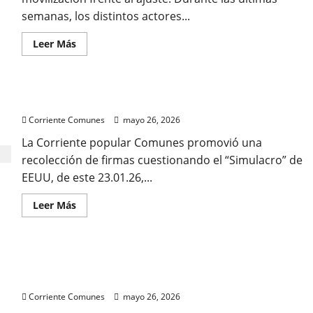
semanas, los distintos actores...
Leer
Leer Más
más
acerca
de
La
transición
5.000 FIRMAS CONTRA EL “SIMULACRO” DE EEUU
invertida:
Delcy
Corriente Comunes
mayo 26, 2026
Rodríguez
como
el
La Corriente popular Comunes promovió una
primer
recolección de firmas cuestionando el “Simulacro” de
gobierno
postchavista
EEUU, de este 23.01.26,...
Leer
Leer Más
más
acerca
de
5.000
FIRMAS
DENUNCIAN “ECOCIDIO” EN EL PUEBLO DE OSMA Y
CONTRA
EL
EXIGEN ACCIÓN DE LAS AUTORIDADES (Fotos)
“SIMULACRO”
DE
Corriente Comunes
mayo 26, 2026
EEUU