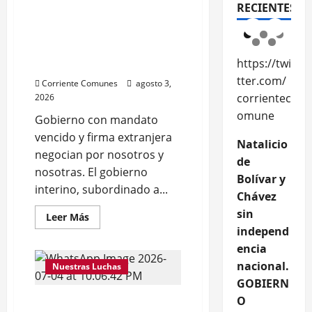
imperi
imperi
nacional. GOBIERNO
RECIENTES
alista
alista
HIPOTECA FUTURO DE LA
PATRIA, Con deuda
externa inflada e
https://twi
ilegítima
tter.com/
Corriente Comunes
agosto 3,
corrientec
2026
omune
Gobierno con mandato
vencido y firma extranjera
Natalicio
negocian por nosotros y
de
nosotras. El gobierno
Bolívar y
interino, subordinado a...
Chávez
sin
Leer
Leer Más
más
independ
acerca
de
encia
Natalicio
de
nacional.
Nuestras Luchas
Bolívar
GOBIERN
y
Chávez
O
¿ALGO QUE CELEBRAR
sin