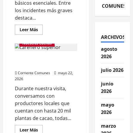
básicos esenciales. Entre
COMUNES
los incidentes más graves
destaca...
Leer
Leer Más
más
ARCHIVOS
acerca
de
Nuestras Luchas
DENUNCIAN
agosto
“ECOCIDIO”
EN
2026
Cacaoteros del Municipio
EL
PUEBLO
Acevedo (Videos)
DE
julio 2026
OSMA
Corriente Comunes
mayo 22,
Y
2026
EXIGEN
ACCIÓN
junio
DE
Durante nuestra visita,
2026
LAS
conversamos con
AUTORIDADES
(Fotos)
productores locales que
mayo
cuentan con hasta 20 mil
2026
plantas de cacao, todas...
marzo
Leer
Leer Más