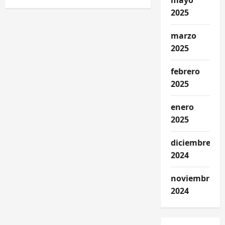
mayo
para
de
incrementar
2025
los
salarios?
entradas
Por:
marzo
Alexandra
Herrero
2025
febrero
2025
enero
2025
diciembre
2024
noviembre
2024