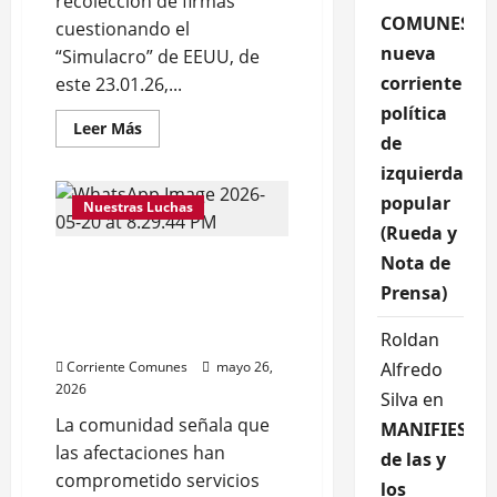
recolección de firmas
COMUNES,
cuestionando el
nueva
“Simulacro” de EEUU, de
corriente
este 23.01.26,...
política
Leer
Leer Más
de
más
acerca
izquierda
de
5.000
popular
FIRMAS
Nuestras Luchas
CONTRA
(Rueda y
EL
“SIMULACRO”
Nota de
DENUNCIAN “ECOCIDIO”
DE
EEUU
EN EL PUEBLO DE OSMA Y
Prensa)
EXIGEN ACCIÓN DE LAS
AUTORIDADES (Fotos)
Roldan
Corriente Comunes
mayo 26,
Alfredo
2026
Silva
en
La comunidad señala que
MANIFIESTO
las afectaciones han
de las y
comprometido servicios
los