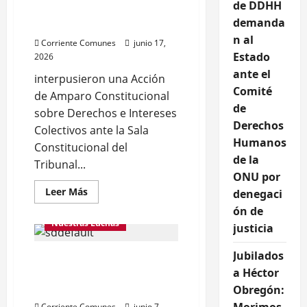
de DDHH
ONU por denegación de
demanda
justicia
n al
Corriente Comunes
junio 17,
Estado
2026
ante el
interpusieron una Acción
Comité
de Amparo Constitucional
de
sobre Derechos e Intereses
Derechos
Colectivos ante la Sala
Humanos
Constitucional del
de la
Tribunal...
ONU por
Leer
Leer Más
denegaci
más
acerca
ón de
de
Nuestras Luchas
justicia
Trabajadores
y
activistas
Jubilados
Jubilados a Héctor
de
DDHH
a Héctor
Obregón: Morimos cada
demandan
al
día
Obregón:
Estado
ante
Corriente Comunes
junio 7,