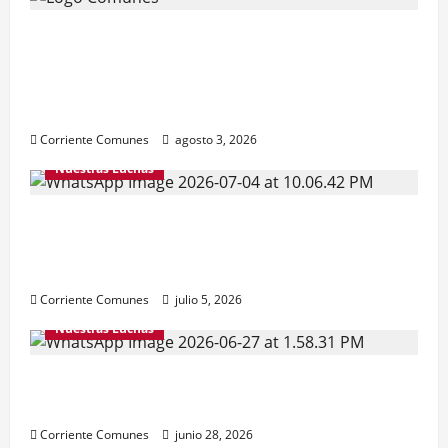
Natalicio de Bolívar y Chávez sin
independencia nacional. GOBIERNO
HIPOTECA FUTURO DE LA PATRIA, Con
deuda externa inflada e ilegítima
Corriente Comunes
agosto 3, 2026
Nuestras Luchas
¿ALGO QUE CELEBRAR ESTE 5 DE JULIO?
Reconstruir la independencia, la
democracia y la justicia social.
Corriente Comunes
julio 5, 2026
Nuestras Luchas
Venezuela necesita de toda la solidaridad
posible
Corriente Comunes
junio 28, 2026