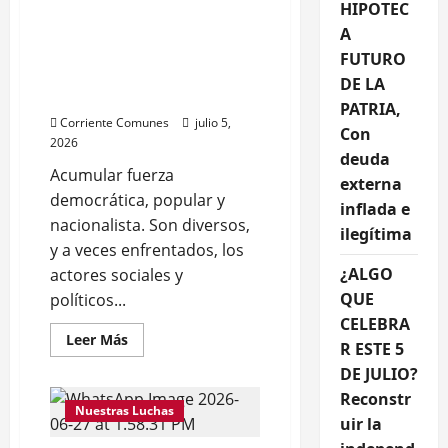
independencia
ESTE 5 DE JULIO?
HIPOTEC
nacional.
Reconstruir la
GOBIERNO
A
HIPOTECA
independencia, la
FUTURO
FUTURO
DE
democracia y la justicia
DE LA
LA
social.
PATRIA,
PATRIA,
Con
Corriente Comunes
julio 5,
deuda
Con
externa
2026
inflada
deuda
e
Acumular fuerza
externa
ilegítima
democrática, popular y
inflada e
nacionalista. Son diversos,
ilegítima
y a veces enfrentados, los
¿ALGO
actores sociales y
QUE
políticos...
CELEBRA
Leer
Leer Más
R ESTE 5
más
acerca
DE JULIO?
de
¿ALGO
Reconstr
QUE
Nuestras Luchas
CELEBRAR
uir la
ESTE