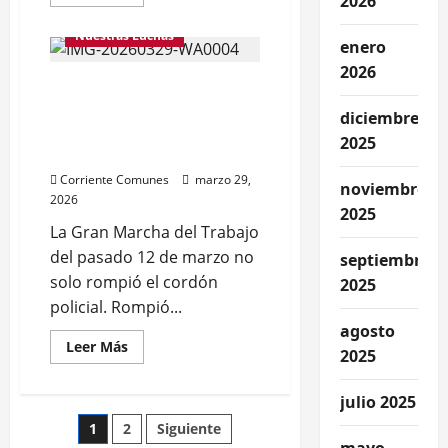
2026
más
acerca
de
Nuestras Luchas
Cacaoteros
enero
del
2026
Municipio
¿Cuándo es el momento
Acevedo
(Videos)
para incrementar los
diciembre
salarios? Por: Alexandra
2025
Herrero
Corriente Comunes
marzo 29,
noviembre
2026
2025
La Gran Marcha del Trabajo
del pasado 12 de marzo no
septiembre
solo rompió el cordón
2025
policial. Rompió...
agosto
Leer
Leer Más
2025
más
acerca
de
julio 2025
¿Cuándo
es
Paginación
1
2
Siguiente
el
momento