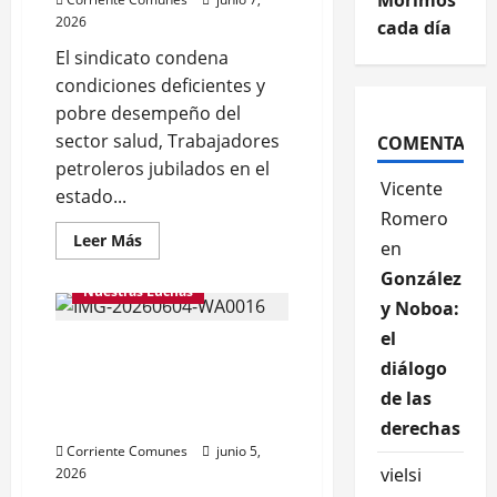
Morimos
el
2026
cada día
Comité
de
El sindicato condena
Derechos
Humanos
condiciones deficientes y
de
la
pobre desempeño del
ONU
por
sector salud, Trabajadores
COMENTARIO
denegación
petroleros jubilados en el
de
justicia
Vicente
estado...
Romero
Leer
Leer Más
en
más
acerca
González
de
Nuestras Luchas
Jubilados
y Noboa:
a
Héctor
el
La transición invertida:
Obregón:
Morimos
diálogo
Delcy Rodríguez como el
cada
día
primer gobierno
de las
postchavista
derechas
Corriente Comunes
junio 5,
vielsi
2026