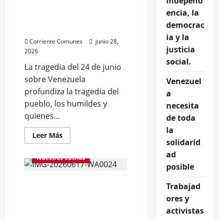
independ
5
Venezuela necesita de
DE
encia, la
JULIO?
toda la solidaridad
Reconstruir
democrac
posible
la
independencia,
ia y la
Corriente Comunes
junio 28,
la
justicia
democracia
2026
y
social.
la
La tragedia del 24 de junio
justicia
social.
sobre Venezuela
Venezuel
profundiza la tragedia del
a
pueblo, los humildes y
necesita
quienes...
de toda
la
Leer
Leer Más
más
solidarid
acerca
ad
de
Nuestras Luchas
Venezuela
posible
necesita
de
Trabajadores y activistas
toda
Trabajad
la
de DDHH demandan al
solidaridad
ores y
posible
Estado ante el Comité de
activistas
Derechos Humanos de la