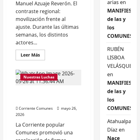
arias
en
Manuel Azuaje Reverón. El
MANIFIESTO
contraste regional:
movilización frente al
de las y
ajuste. Durante las últimas
los
semanas, los distintos
COMUNES
actores...
RUBÉN
Leer
Leer Más
LISBOA
más
acerca
VELÁSQUEZ
de
La
en
transición
Nuestras Luchas
invertida:
MANIFIESTO
Delcy
Rodríguez
de las y
5.000 FIRMAS CONTRA EL
como
el
los
“SIMULACRO” DE EEUU
primer
gobierno
COMUNES
Corriente Comunes
mayo 26,
postchavista
2026
Atahualpa
La Corriente popular
Díaz
en
Comunes promovió una
Nace