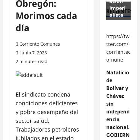
Obregón:
ación
imperi
RECIENTES
Morimos cada
alista
día
https://twi
tter.com/
Corriente Comunes
corrientec
junio 7, 2026
omune
2 minutes read
Natalicio
de
Bolívar y
El sindicato condena
Chávez
condiciones deficientes
sin
y pobre desempeño del
independ
encia
sector salud,
nacional.
Trabajadores petroleros
GOBIERN
jubilados en el estado