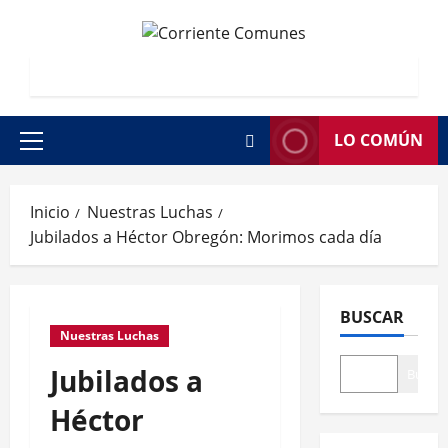
Saltar
al
contenido
LO COMÚN
Menú
principal
Inicio
Nuestras Luchas
Jubilados a Héctor Obregón: Morimos cada día
BUSCAR
Nuestras Luchas
Por un
Caribe
Jubilados a
Buscar
contra
la
Héctor
domin