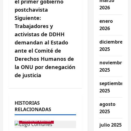
v
marzo
el primer gobierno
2026
postchavista
e
Siguiente:
enero
g
Trabajadores y
2026
activistas de DDHH
a
diciembre
demandan al Estado
2025
c
ante el Comité de
Derechos Humanos de
i
noviembre
la ONU por denegación
2025
ó
de justicia
septiembre
n
2025
d
HISTORIAS
agosto
RELACIONADAS
e
2025
Nuestras Luchas
e
julio 2025