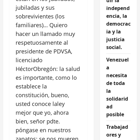
uir la
jubiladas y sus
independ
sobrevivientes (los
encia, la
democrac
familiares)… Quiero
ia y la
hacer un llamado muy
justicia
respetuosamente al
social.
presidente de PDVSA,
licenciado
Venezuel
a
HéctorObregón: la salud
necesita
es importante, como lo
de toda
establece la
la
constitución, bueno,
solidarid
usted conoce laley
ad
mejor que yo, ahora
posible
bien, señor pdte.
Trabajad
póngase en nuestros
ores y
zapatos: se nos mueren