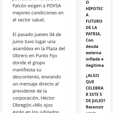
O
Falcón exigen a PDVSA
HIPOTEC
mejores condiciones en
A
el sector salud.
FUTURO
DE LA
PATRIA,
El pasado jueves 04 de
Con
junio tuvo lugar una
deuda
asamblea en la Plaza del
externa
Obrero en Punto Fijo
inflada e
donde el grupo
ilegítima
manifiesta su
¿ALGO
descontento, enviando
QUE
un mensaje directo al
CELEBRA
presidente de la
R ESTE 5
corporación, Héctor
DE JULIO?
Obregón.»Mis ojos
Reconstr
están en los jubilados,