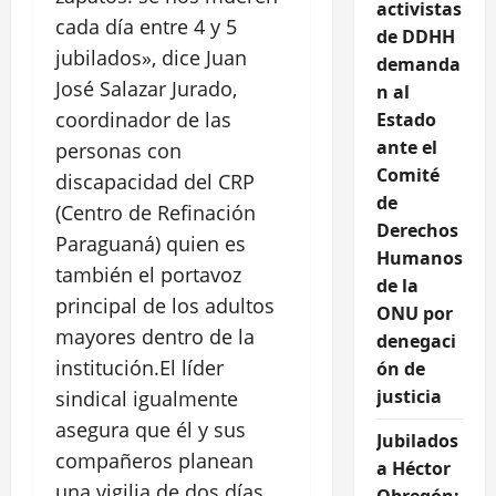
activistas
cada día entre 4 y 5
de DDHH
jubilados», dice Juan
demanda
José Salazar Jurado,
n al
coordinador de las
Estado
ante el
personas con
Comité
discapacidad del CRP
de
(Centro de Refinación
Derechos
Paraguaná) quien es
Humanos
también el portavoz
de la
principal de los adultos
ONU por
mayores dentro de la
denegaci
institución.El líder
ón de
justicia
sindical igualmente
asegura que él y sus
Jubilados
compañeros planean
a Héctor
una vigilia de dos días