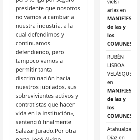
vielsi
presidente que nosotros
arias
en
no vamos a cambiar a
MANIFIESTO
nuestra industria, a la
de las y
cual defendimos y
los
continuamos
COMUNES
defendiendo, pero
RUBÉN
tampoco vamos a
LISBOA
permitir tanta
VELÁSQUEZ
discriminación hacia
en
nuestros jubilados, sus
MANIFIESTO
sobrevivientes activos y
de las y
contratistas que hacen
los
vida en la institución»,
COMUNES
sentenció finalmente
Atahualpa
Salazar Jurado.Por otra
Díaz
en
parte, José Alvino,