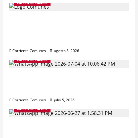
Nuestras Luchas
Natalicio de Bolívar y Chávez sin
independencia nacional. GOBIERNO
HIPOTECA FUTURO DE LA PATRIA, Con
deuda externa inflada e ilegítima
Corriente Comunes
agosto 3, 2026
Nuestras Luchas
¿ALGO QUE CELEBRAR ESTE 5 DE JULIO?
Reconstruir la independencia, la
democracia y la justicia social.
Corriente Comunes
julio 5, 2026
Nuestras Luchas
Venezuela necesita de toda la solidaridad
posible