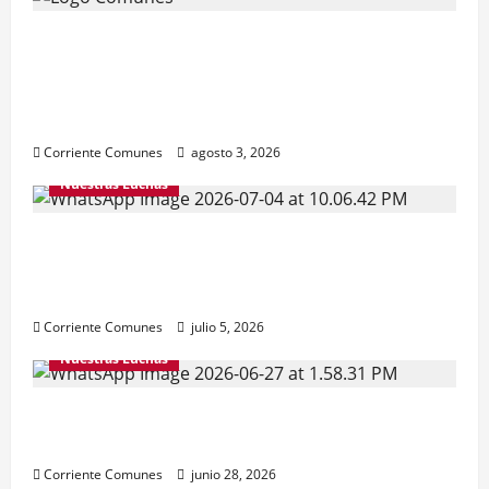
Natalicio de Bolívar y Chávez sin
independencia nacional. GOBIERNO
HIPOTECA FUTURO DE LA PATRIA, Con
deuda externa inflada e ilegítima
Corriente Comunes
agosto 3, 2026
Nuestras Luchas
¿ALGO QUE CELEBRAR ESTE 5 DE JULIO?
Reconstruir la independencia, la
democracia y la justicia social.
Corriente Comunes
julio 5, 2026
Nuestras Luchas
Venezuela necesita de toda la solidaridad
posible
Corriente Comunes
junio 28, 2026