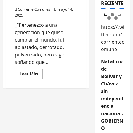
imperi
imperi
Pepe
RECIENTES
alista
alista
Corriente Comunes
mayo 14,
2025
_"Pertenezco a una
https://twi
generación que quiso
tter.com/
cambiar el mundo, fui
corrientec
aplastado, derrotado,
omune
pulverizado, pero sigo
Natalicio
soñando que...
de
Leer
Leer Más
Bolívar y
más
acerca
Chávez
de
Comunes
sin
en
independ
nuestras
luchas:
encia
Hasta
siempre,
nacional.
Pepe
GOBIERN
O