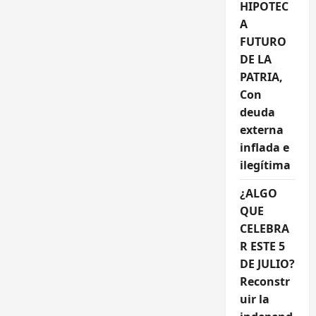
HIPOTEC
A
FUTURO
DE LA
PATRIA,
Con
deuda
externa
inflada e
ilegítima
¿ALGO
QUE
CELEBRA
R ESTE 5
DE JULIO?
Reconstr
uir la