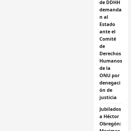
de DDHH
demanda
n al
Estado
ante el
Comité
de
Derechos
Humanos
de la
ONU por
denegaci
ón de
justicia
Jubilados
a Héctor
Obregón: