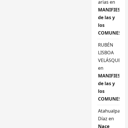
arias
en
MANIFIESTO
de las y
los
COMUNES
RUBÉN
LISBOA
VELÁSQUEZ
en
MANIFIESTO
de las y
los
COMUNES
Atahualpa
Díaz
en
Nace