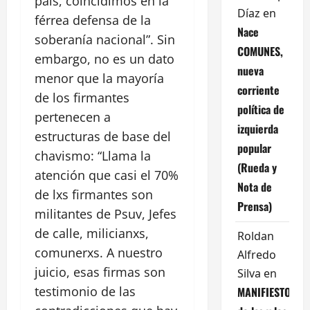
país, coincidimos en la
Díaz
en
férrea defensa de la
Nace
soberanía nacional”. Sin
COMUNES,
embargo, no es un dato
nueva
menor que la mayoría
corriente
de los firmantes
política de
pertenecen a
izquierda
estructuras de base del
popular
chavismo: “Llama la
(Rueda y
atención que casi el 70%
Nota de
de lxs firmantes son
Prensa)
militantes de Psuv, Jefes
de calle, milicianxs,
Roldan
comunerxs. A nuestro
Alfredo
juicio, esas firmas son
Silva
en
testimonio de las
MANIFIESTO