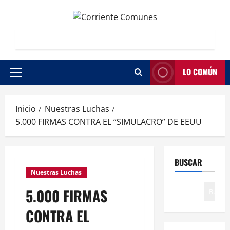
Saltar
al
contenido
LO COMÚN
Menú
principal
Inicio
Nuestras Luchas
5.000 FIRMAS CONTRA EL “SIMULACRO” DE EEUU
BUSCAR
Nuestras Luchas
Por un
Caribe
5.000 FIRMAS
Buscar
contra
la
CONTRA EL
domin