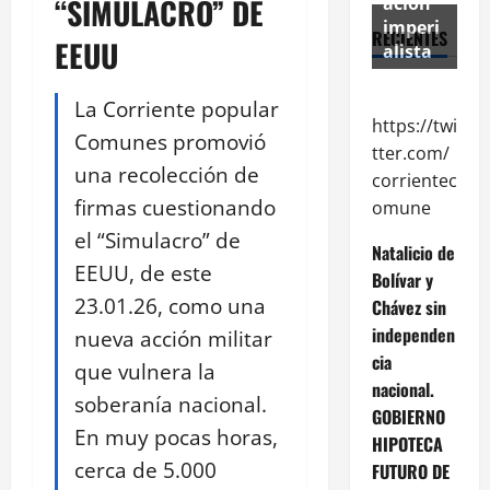
“SIMULACRO” DE
ación
imperi
RECIENTES
EEUU
alista
La Corriente popular
https://twi
Comunes promovió
tter.com/
una recolección de
corrientec
firmas cuestionando
omune
el “Simulacro” de
Natalicio de
EEUU, de este
Bolívar y
23.01.26, como una
Chávez sin
independen
nueva acción militar
cia
que vulnera la
nacional.
soberanía nacional.
GOBIERNO
En muy pocas horas,
HIPOTECA
cerca de 5.000
FUTURO DE