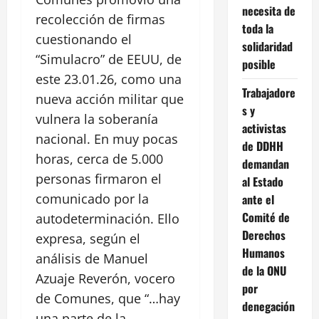
necesita de
recolección de firmas
toda la
cuestionando el
solidaridad
“Simulacro” de EEUU, de
posible
este 23.01.26, como una
Trabajadore
nueva acción militar que
s y
vulnera la soberanía
activistas
nacional. En muy pocas
de DDHH
horas, cerca de 5.000
demandan
personas firmaron el
al Estado
comunicado por la
ante el
Comité de
autodeterminación. Ello
Derechos
expresa, según el
Humanos
análisis de Manuel
de la ONU
Azuaje Reverón, vocero
por
de Comunes, que “…hay
denegación
una parte de la