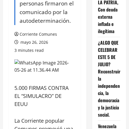
LA PATRIA,
personas firmaron el
Con deuda
comunicado por la
externa
autodeterminación.
inflada e
ilegítima
Corriente Comunes
¿ALGO QUE
mayo 26, 2026
CELEBRAR
3 minutes read
ESTE 5 DE
JULIO?
Reconstruir
la
independen
5.000 FIRMAS CONTRA
cia, la
EL “SIMULACRO” DE
democracia
EEUU
y la justicia
social.
La Corriente popular
Venezuela
Comunes promovió una