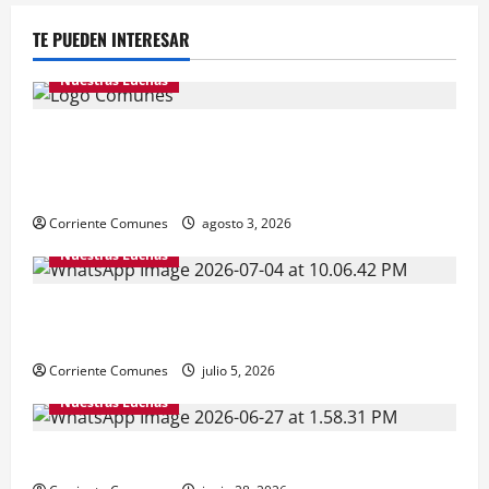
TE PUEDEN INTERESAR
Nuestras Luchas
Natalicio de Bolívar y Chávez sin independencia
nacional. GOBIERNO HIPOTECA FUTURO DE LA
PATRIA, Con deuda externa inflada e ilegítima
Corriente Comunes
agosto 3, 2026
Nuestras Luchas
¿ALGO QUE CELEBRAR ESTE 5 DE JULIO? Reconstruir
la independencia, la democracia y la justicia social.
Corriente Comunes
julio 5, 2026
Nuestras Luchas
Venezuela necesita de toda la solidaridad posible